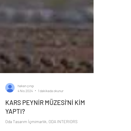
hakan çıngı
4 Nis 2024
1 dakikada okunur
KARS PEYNİR MÜZESİ'Nİ KİM
YAPTI?
Oda Tasarım İçmimarlık, ODA INTERIORS